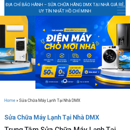
ĐỊA CHỈ BẢO HÀNH – SỬA CHỮA HÃNG DMX TẠI NHÀ GIÁ RẺ,
UY TÍN NHẤT HỒ CHÍ MINH
Previous
Next
Home
»
Sửa Chữa Máy Lạnh Tại Nhà DMX
Sửa Chữa Máy Lạnh Tại Nhà DMX
Trung Tâm Sửa Chữa Máy Lạnh Tại