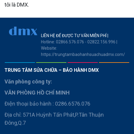
tôi là DMX.
LIÊN HỆ ĐỂ ĐƯỢC TƯ VẤN MIỄN PHÍ
Hotline: 02866.576.076 - 02822.156.996
Website:
https://trungtambaohanhsuachuadmx.com/
TRUNG TÂM SỬA CHỮA – BẢO HÀNH DMX
Văn phòng công ty:
VĂN PHÒNG HỒ CHÍ MINH
Điện thoại bảo hành : 0286.6576.076
Địa chỉ: 571A Huỳnh Tấn Phát,P.Tân Thuận
Đông,Q.7