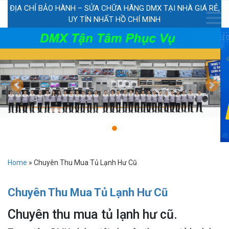
ĐỊA CHỈ BẢO HÀNH – SỬA CHỮA HÃNG DMX TẠI NHÀ GIÁ RẺ,
UY TÍN NHẤT HỒ CHÍ MINH
Previous
Next
Home
»
Chuyên Thu Mua Tủ Lạnh Hư Cũ
Chuyên Thu Mua Tủ Lạnh Hư Cũ
Chuyên thu mua tủ lạnh hư cũ.